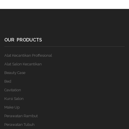
OUR PRODUCTS
Alat Kecantikan Proffesional
Alat Salon Kecantikan
Beauty Case
Bed
Cavitation
Kursi Salon
Make Up
Perawatan Rambut
Perawatan Tubuh