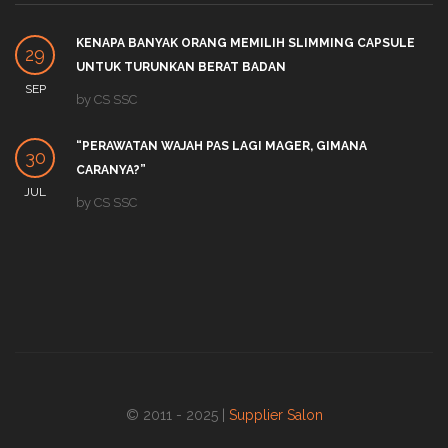
KENAPA BANYAK ORANG MEMILIH SLIMMING CAPSULE
29
UNTUK TURUNKAN BERAT BADAN
SEP
by
CS SSC
“PERAWATAN WAJAH PAS LAGI MAGER, GIMANA
30
CARANYA?”
JUL
by
CS SSC
© 2011 - 2025 |
Supplier Salon