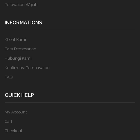
Perawatan Wajah
INFORMATIONS
Klient Kami
Cara Pemesanan
Hubungi Kami
Konfirmasi Pembayaran
FAQ
QUICK HELP
My Account
Cart
Checkout