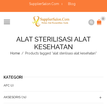
SupplierSalon.Com
Blog
0
ALAT STERILISASI ALAT
KESEHATAN
Home
/
Products tagged “alat sterilisasi alat kesehatan”
KATEGORI
AFC
(2)
AKSESORIS
(74)