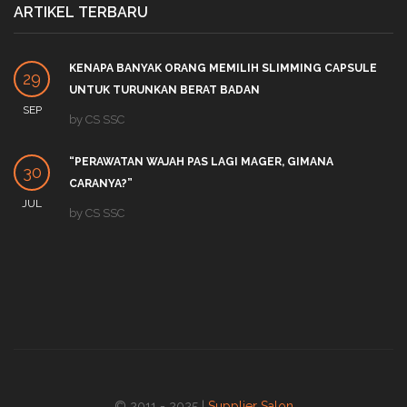
ARTIKEL TERBARU
KENAPA BANYAK ORANG MEMILIH SLIMMING CAPSULE
29
UNTUK TURUNKAN BERAT BADAN
SEP
by
CS SSC
“PERAWATAN WAJAH PAS LAGI MAGER, GIMANA
30
CARANYA?”
JUL
by
CS SSC
© 2011 - 2025 |
Supplier Salon