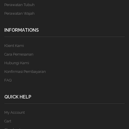
Perawatan Tubuh
Perawatan Wajah
INFORMATIONS
Klient Kami
Cara Pemesanan
Hubungi Kami
Konfirmasi Pembayaran
FAQ
QUICK HELP
My Account
Cart