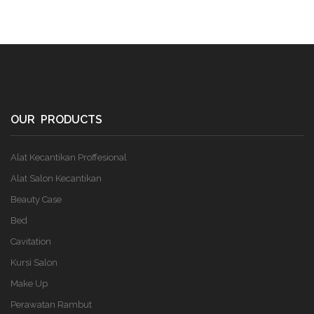
OUR PRODUCTS
Alat Kecantikan Proffesional
Alat Salon Kecantikan
Beauty Case
Bed
Cavitation
Kursi Salon
Make Up
Perawatan Rambut