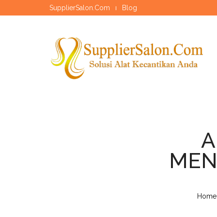
SupplierSalon.Com
Blog
A
MEN
Home