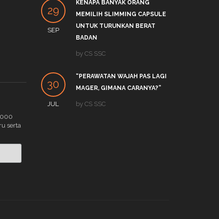
KENAPA BANYAK ORANG
PRO
29
27
MEMILIH SLIMMING CAPSULE
LINK
UNTUK TURUNKAN BERAT
SEP
DEC
by
S
BADAN
APA 
by
CS SSC
19
TRE
“PERAWATAN WAJAH PAS LAGI
DEC
by
C
30
MAGER, GIMANA CARANYA?”
JUL
by
CS SSC
.000
ru serta