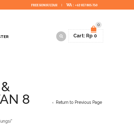
WA :
FREE KONSULTASI
+62 817 805 750
0
Cart:
Rp
0
STER
 &
AN 8
Return to Previous Page
ungsi”