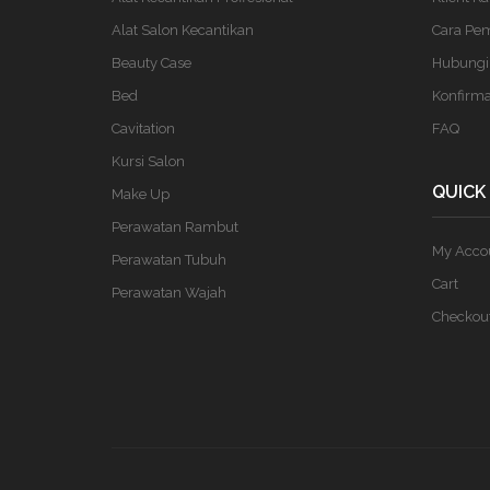
Alat Salon Kecantikan
Cara Pe
Beauty Case
Hubungi
Bed
Konfirm
Cavitation
FAQ
Kursi Salon
QUICK
Make Up
Perawatan Rambut
My Acco
Perawatan Tubuh
Cart
Perawatan Wajah
Checkou