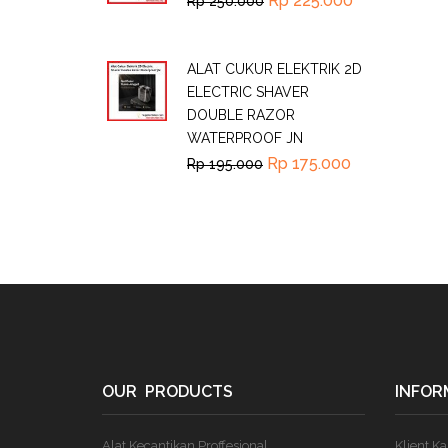
Rp
225.000
Rp
250.000
ALAT CUKUR ELEKTRIK 2D
ELECTRIC SHAVER
DOUBLE RAZOR
WATERPROOF JN
Rp
175.000
Rp
195.000
OUR PRODUCTS
INFOR
Alat Kecantikan Proffesional
Klient K