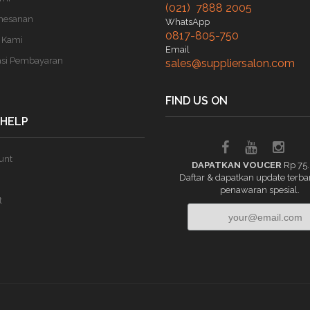
(021) 7888 2005
mesanan
WhatsApp
0817-805-750
 Kami
Email
asi Pembayaran
sales@suppliersalon.com
FIND US ON
 HELP
unt
DAPATKAN VOUCER
Rp 75
Daftar & dapatkan update terba
penawaran spesial.
t