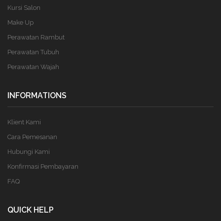
Kursi Salon
Make Up
Perawatan Rambut
Perawatan Tubuh
Perawatan Wajah
INFORMATIONS
Klient Kami
Cara Pemesanan
Hubungi Kami
Konfirmasi Pembayaran
FAQ
QUICK HELP