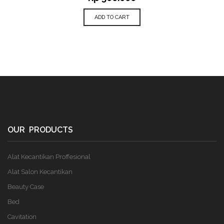
ADD TO CART
OUR PRODUCTS
Alat Kecantikan Proffesional
Alat Salon Kecantikan
Beauty Case
Bed
Cavitation