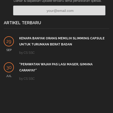
Daftar & dapatkan update terbaru serta penawaran spesial.
ARTIKEL TERBARU
KENAPA BANYAK ORANG MEMILIH SLIMMING CAPSULE
29
UNTUK TURUNKAN BERAT BADAN
SEP
by
CS SSC
“PERAWATAN WAJAH PAS LAGI MAGER, GIMANA
30
CARANYA?”
JUL
by
CS SSC