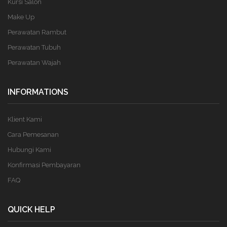
Kursi Salon
Make Up
Perawatan Rambut
Perawatan Tubuh
Perawatan Wajah
INFORMATIONS
Klient Kami
Cara Pemesanan
Hubungi Kami
Konfirmasi Pembayaran
FAQ
QUICK HELP