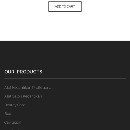
ADD TO CART
OUR PRODUCTS
Alat Kecantikan Proffesional
Alat Salon Kecantikan
Beauty Case
Bed
Cavitation