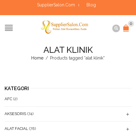
SupplierSalon.Com
Blog
0
ALAT KLINIK
Home
/
Products tagged “alat klinik”
KATEGORI
AFC
(2)
AKSESORIS
(74)
ALAT FACIAL
(78)