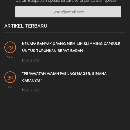
Daftar & dapatkan update terbaru serta penawaran spesial.
ARTIKEL TERBARU
KENAPA BANYAK ORANG MEMILIH SLIMMING CAPSULE
29
UNTUK TURUNKAN BERAT BADAN
SEP
by
CS SSC
“PERAWATAN WAJAH PAS LAGI MAGER, GIMANA
30
CARANYA?”
JUL
by
CS SSC