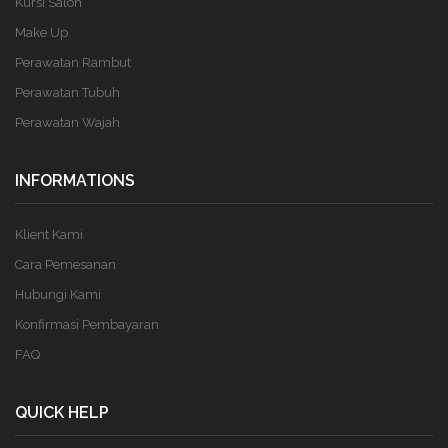
Kursi Salon
Make Up
Perawatan Rambut
Perawatan Tubuh
Perawatan Wajah
INFORMATIONS
Klient Kami
Cara Pemesanan
Hubungi Kami
Konfirmasi Pembayaran
FAQ
QUICK HELP