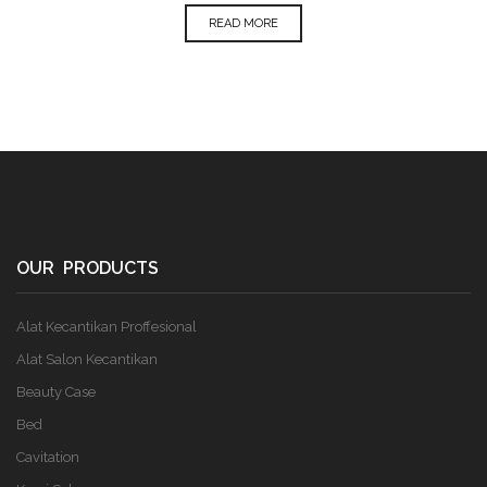
READ MORE
OUR PRODUCTS
Alat Kecantikan Proffesional
Alat Salon Kecantikan
Beauty Case
Bed
Cavitation