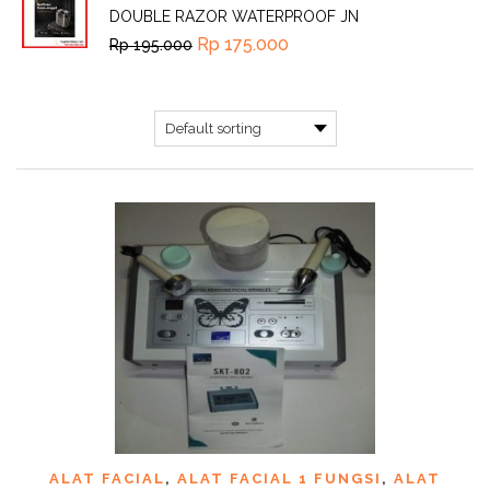
DOUBLE RAZOR WATERPROOF JN
Rp
175.000
Rp
195.000
ALAT FACIAL
,
ALAT FACIAL 1 FUNGSI
,
ALAT