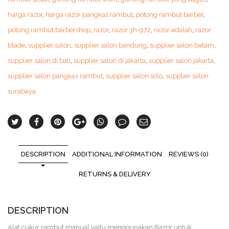
harga razor
,
harga razor pangkas rambut
,
potong rambut barber
,
potong rambut barbershop
,
razor
,
razor 3h-972
,
razor adalah
,
razor
blade
,
supplier salon
,
supplier salon bandung
,
supplier salon batam
,
supplier salon di bali
,
supplier salon di jakarta
,
supplier salon jakarta
,
supplier salon pangkas rambut
,
supplier salon solo
,
supplier salon
surabaya
DESCRIPTION
ADDITIONAL INFORMATION
REVIEWS (0)
RETURNS & DELIVERY
DESCRIPTION
Alat cukur rambut manual yaitu menggunakan Razor untuk