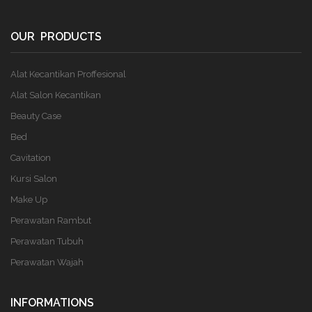
OUR PRODUCTS
Alat Kecantikan Proffesional
Alat Salon Kecantikan
Beauty Case
Bed
Cavitation
Kursi Salon
Make Up
Perawatan Rambut
Perawatan Tubuh
Perawatan Wajah
INFORMATIONS