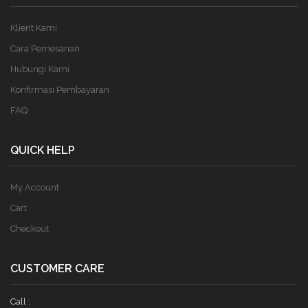
Klient Kami
Cara Pemesanan
Hubungi Kami
Konfirmasi Pembayaran
FAQ
QUICK HELP
My Account
Cart
Checkout
CUSTOMER CARE
Call :