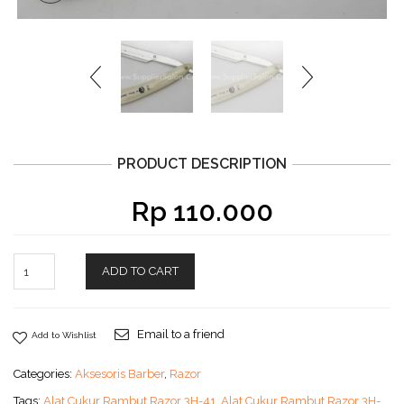
PRODUCT DESCRIPTION
Rp
110.000
ADD TO CART
Email to a friend
Add to Wishlist
Categories:
Aksesoris Barber
,
Razor
Tags:
Alat Cukur Rambut Razor 3H-41
,
Alat Cukur Rambut Razor 3H-