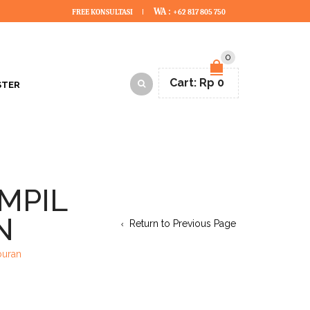
WA :
FREE KONSULTASI
+62 817 805 750
0
Cart:
Rp
0
STER
AMPIL
N
Return to Previous Page
buran