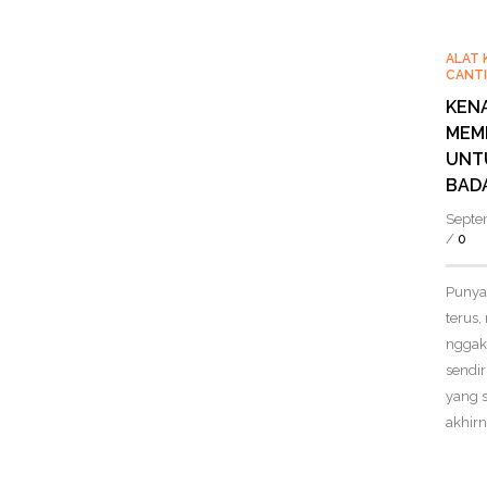
ALAT 
CANTI
KEN
MEMI
UNT
BAD
Septe
/
0
Punya 
terus,
nggak
sendir
yang 
akhirn