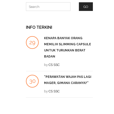
INFO TERKINI
KENAPA BANYAK ORANG
P
29
27
MEMILIH SLIMMING CAPSULE
L
UNTUK TURUNKAN BERAT
SEP
DEC
b
BADAN
by
CS SSC
A
19
T
“PERAWATAN WAJAH PAS LAGI
DEC
b
30
MAGER, GIMANA CARANYA?”
JUL
by
CS SSC