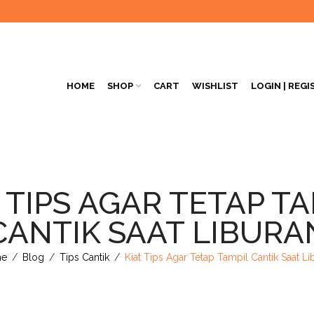
HOME
SHOP
CART
WISHLIST
LOGIN | REGI
 TIPS AGAR TETAP T
CANTIK SAAT LIBURA
e
/
Blog
/
Tips Cantik
/
Kiat Tips Agar Tetap Tampil Cantik Saat Li