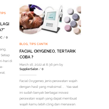
TIPS
LAGI
?”
/
SC
0
BLOG
,
TIPS CANTIK
ang,
FACIAL OXYGENEO, TERTARIK
BLOG
,
KULIT
,
Setiap
COBA ?
i-hari di
MARI MEN
March 16, 2022 at 8:36 pm by
a-
MESOTHERA
/
SupplierSalon
0
rat,
AGING
Facial Oxygeneo, jenis perawatan wajah
April 30, 2021
/
0
dengan hasil yang maksimal … . Yaa saat
ini sudah banyak berbagai inovasi
Menjamurnya 
perawatan wajah yang dapat membuat
kecantikan ya
wajah kamu lebih cling dan menawan.