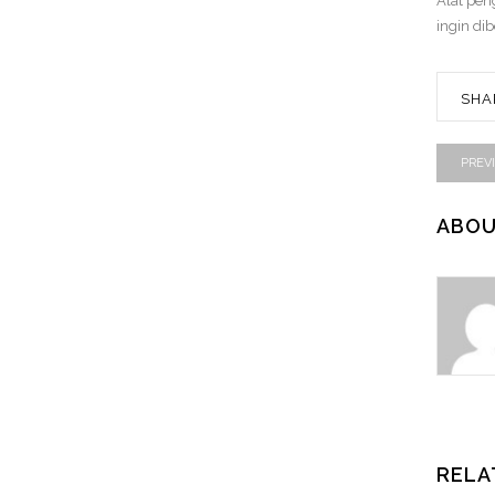
Alat pen
ingin di
SHA
PREV
ABOU
RELA