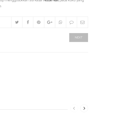
kup menggosokkan sisi kasar
Nude Nail
pada kuku yang
p.
NEXT