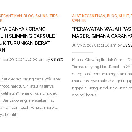
KECANTIKAN
,
BLOG
,
SAUNA
,
TIPS
ALAT KECANTIKAN
,
BLOG
,
KULIT
,
K
CANTIK
APA BANYAK ORANG
“PERAWATAN WAJAH PAS 
LIH SLIMMING CAPSULE
MAGER, GIMANA CARANYA
UK TURUNKAN BERAT
July 30, 2025 at 11:10 am by
CS S
AN
mber 29, 2025 at 2:00 pm by
CS SSC
Karena Glowing Itu Hak Semua Or
Termasuk yang Hobi Rebahan 😴 
orang pasti pernah mengalami har
niat diet tapi sering gagal? 🙈Lapar
mana rasanya malas banget ngap
 mood naik turun, atau hasilnya
ngapain. Bangun tidur aja udah be
 kelihatan? Tenang, kamu nggak
apalagi harus…
i. Banyak orang merasakan hal
sama—dan itulah kenapa mereka
ya beralih…