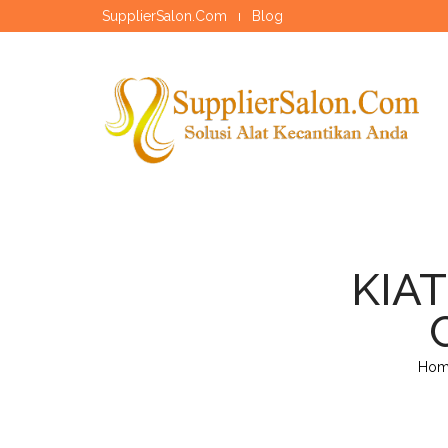
SupplierSalon.Com
Blog
KIAT
Hom