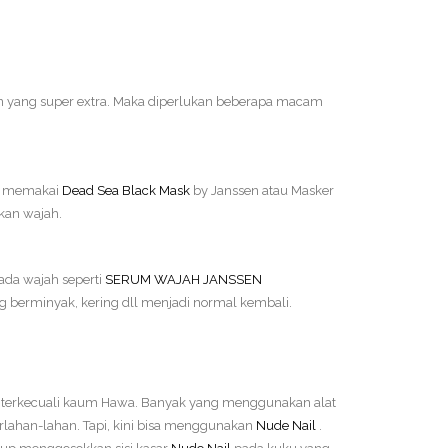
n yang super extra. Maka diperlukan beberapa macam
uk memakai
Dead Sea Black Mask
by Janssen atau Masker
kan wajah.
da wajah seperti
SERUM WAJAH JANSSEN
 berminyak, kering dll menjadi normal kembali.
 terkecuali kaum Hawa. Banyak yang menggunakan alat
lahan-lahan. Tapi, kini bisa menggunakan
Nude Nail
.