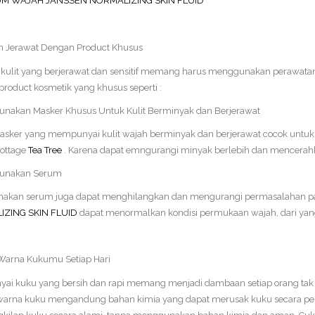
M WAJAH JANSSEN NORMALIZING SKIN FLUID
h Jerawat Dengan Product Khusus
 kulit yang berjerawat dan sensitif memang harus menggunakan perawata
 product kosmetik yang khusus seperti :
nakan Masker Khusus Untuk Kulit Berminyak dan Berjerawat
asker yang mempunyai kulit wajah berminyak dan berjerawat cocok unt
ottage
Tea Tree
. Karena dapat emngurangi minyak berlebih dan mencerah
unakan Serum
akan serum juga dapat menghilangkan dan mengurangi permasalahan pa
ZING SKIN FLUID
dapat menormalkan kondisi permukaan wajah, dari yang
Warna Kukumu Setiap Hari
i kuku yang bersih dan rapi memang menjadi dambaan setiap orang tak
warna kuku mengandung bahan kimia yang dapat merusak kuku secara per