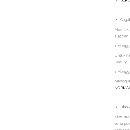
SERU
Cega
Memiliki
alat dan
> Menggu
Untuk m
Beauty C
> Mengg
Menggun
NORMALI
Hias 
Mempunya
serta pe