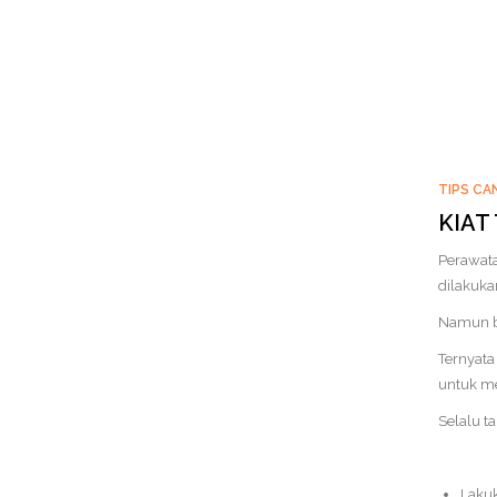
TIPS CA
KIAT
Perawata
dilakukan
Namun b
Ternyata
untuk me
Selalu t
Lakuk