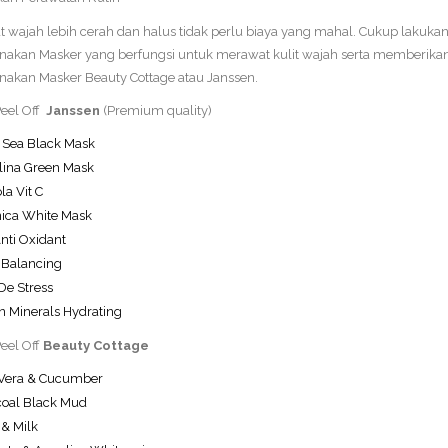
wajah lebih cerah dan halus tidak perlu biaya yang mahal. Cukup lakukan 
kan Masker yang berfungsi untuk merawat kulit wajah serta memberikan 
kan Masker Beauty Cottage atau Janssen.
eel Off
Janssen
(Premium quality)
 Sea Black Mask
lina Green Mask
la Vit C
ica White Mask
Anti Oxidant
 Balancing
De Stress
 Minerals Hydrating
eel Off
Beauty Cottage
 Vera & Cucumber
oal Black Mud
 & Milk