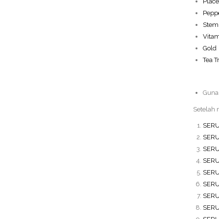
Place
Pepp
Stem 
Vitam
Gold
Tea T
Guna
Setelah 
SERU
SERU
SERU
SERU
SERU
SERU
SERU
SERU