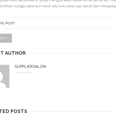
gkilap kuku secara alami, tanpa menggunakan bahan kimia dan aman. Cu
bersihkan, tunggu selama 2 menit, lalu kuku akan rapi, bersih dan mengkila
RE POST
IOUS
T AUTHOR
SUPPLIERSALON
TED POSTS