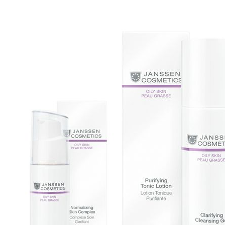
ROTECTED: SUPPLIERSALON
INI PERBEDAAN CLEANSER
04
INK
DAN FACIAL WASH!
y
SupplierSalon
OCT
by
Ezekiel Rama
PA ITU FOOT SPA
REATMENT ?
y
CS SSC