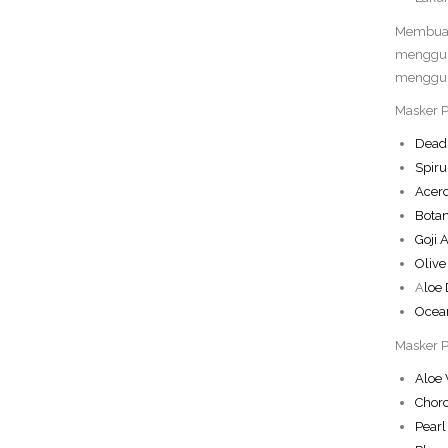
Membuat 
mengguna
mengguna
Masker P
Dead
Spiru
Acero
Botan
Goji 
Olive
A
loe 
Ocean
Masker P
Aloe
Chorc
Pearl