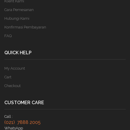
Klient Kami
Cara Pemesanan
Hubungi Kami
Konfirmasi Pembayaran
FAQ
QUICK HELP
My Account
Cart
Checkout
CUSTOMER CARE
Call :
(021) 7888 2005
WhatsApp