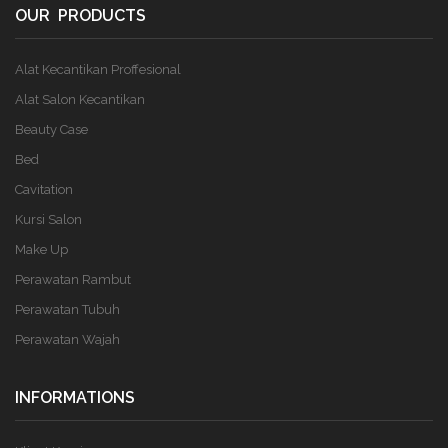
OUR PRODUCTS
Alat Kecantikan Proffesional
Alat Salon Kecantikan
Beauty Case
Bed
Cavitation
Kursi Salon
Make Up
Perawatan Rambut
Perawatan Tubuh
Perawatan Wajah
INFORMATIONS