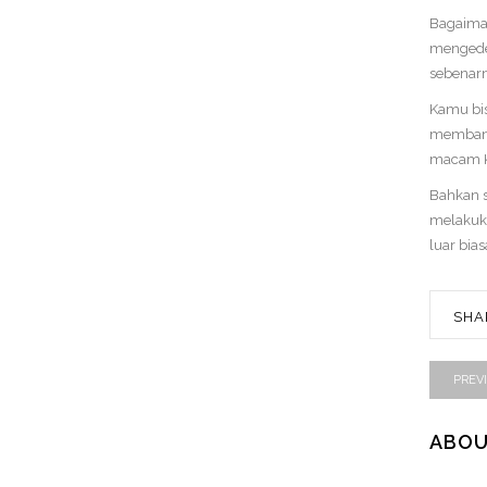
Bagaiman
mengedep
sebenarn
Kamu bi
membantu
macam Kl
Bahkan s
melakuka
luar bias
SHA
PREV
ABOU