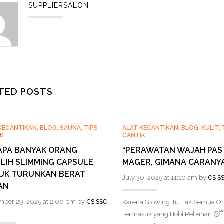
SUPPLIERSALON
TED POSTS
KECANTIKAN
,
BLOG
,
SAUNA
,
TIPS
ALAT KECANTIKAN
,
BLOG
,
KULIT
,
K
CANTIK
APA BANYAK ORANG
“PERAWATAN WAJAH PAS 
LIH SLIMMING CAPSULE
MAGER, GIMANA CARANYA
UK TURUNKAN BERAT
July 30, 2025 at 11:10 am by
CS S
AN
mber 29, 2025 at 2:00 pm by
CS SSC
Karena Glowing Itu Hak Semua Or
Termasuk yang Hobi Rebahan 😴 