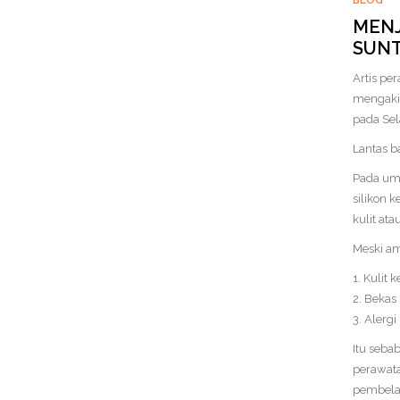
BLOG
MENJ
SUNT
Artis pe
mengakib
pada Sel
Lantas ba
Pada umu
silikon 
kulit ata
Meski ama
1. Kulit
2. Bekas
3. Alergi
Itu seba
perawata
pembelaj