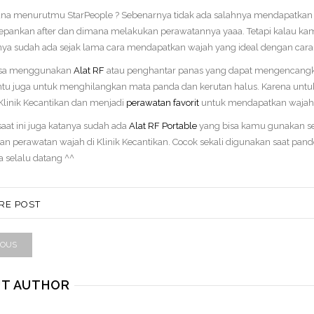
a menurutmu StarPeople ? Sebenarnya tidak ada salahnya mendapatkan waj
ankan after dan dimana melakukan perawatannya yaaa. Tetapi kalau kamu
ya sudah ada sejak lama cara mendapatkan wajah yang ideal dengan cara
sa menggunakan
Alat RF
atau penghantar panas yang dapat mengencangk
 juga untuk menghilangkan mata panda dan kerutan halus. Karena untuk
inik Kecantikan dan menjadi
perawatan favorit
untuk mendapatkan wajah 
aat ini juga katanya sudah ada
Alat RF Portable
yang bisa kamu gunakan se
n perawatan wajah di Klinik Kecantikan. Cocok sekali digunakan saat pandemi
a selalu datang ^^
RE POST
IOUS
T AUTHOR