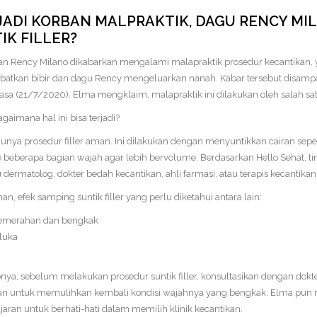
ADI KORBAN MALPRAKTIK, DAGU RENCY MI
IK FILLER?
ran Rency Milano dikabarkan mengalami malapraktik prosedur kecantikan, ya
atkan bibir dan dagu Rency mengeluarkan nanah. Kabar tersebut disamp
asa (21/7/2020). Elma mengklaim, malapraktik ini dilakukan oleh salah satu 
gaimana hal ini bisa terjadi?
nya prosedur filler aman. Ini dilakukan dengan menyuntikkan cairan seperti 
ke beberapa bagian wajah agar lebih bervolume. Berdasarkan Hello Sehat, tin
u dermatolog, dokter bedah kecantikan, ahli farmasi, atau terapis kecantikan
n, efek samping suntik filler yang perlu diketahui antara lain:
 kemerahan dan bengkak
 luka
bnya, sebelum melakukan prosedur suntik filler, konsultasikan dengan dokte
n untuk memulihkan kembali kondisi wajahnya yang bengkak. Elma pun m
aran untuk berhati-hati dalam memilih klinik kecantikan.