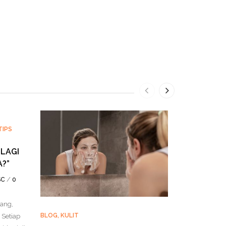
TIPS
LAGI
?”
/
SC
0
ang,
BLOG
,
KULIT
BLOG
Setiap