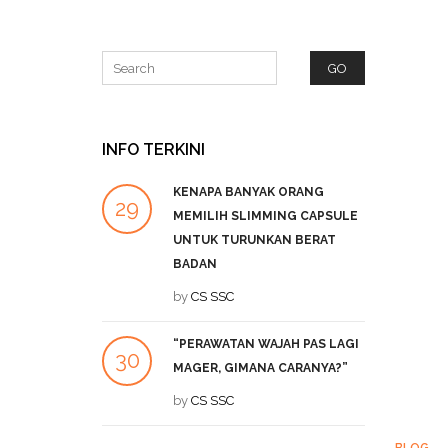
INFO TERKINI
KENAPA BANYAK ORANG
P
29
27
MEMILIH SLIMMING CAPSULE
L
UNTUK TURUNKAN BERAT
SEP
DEC
b
BADAN
by
CS SSC
A
19
T
“PERAWATAN WAJAH PAS LAGI
DEC
b
30
MAGER, GIMANA CARANYA?”
JUL
by
CS SSC