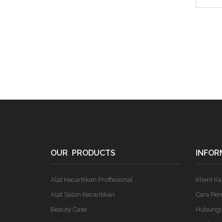
OUR PRODUCTS
INFOR
Alat Kecantikan Proffesional
Klient K
Alat Salon Kecantikan
Cara Pe
Beauty Case
Hubungi