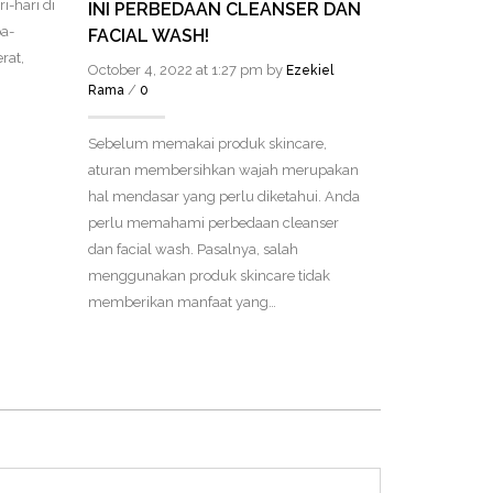
i-hari di
INI PERBEDAAN CLEANSER DAN
PERAWATA
a-
FACIAL WASH!
CAHAYA U
rat,
APAKAH B
October 4, 2022 at 1:27 pm by
Ezekiel
/
Rama
0
October 4, 20
/
Rama
0
Sebelum memakai produk skincare,
aturan membersihkan wajah merupakan
Jerawat sebe
hal mendasar yang perlu diketahui. Anda
diobati. Sala
perlu memahami perbedaan cleanser
jerawat yang 
dan facial wash. Pasalnya, salah
orang-orang a
menggunakan produk skincare tidak
pulsed light).
memberikan manfaat yang…
bagaimana pr