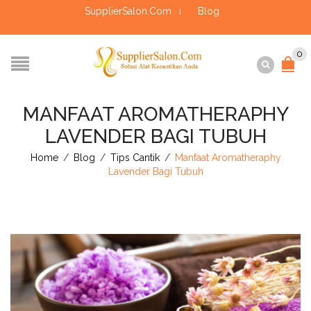
SupplierSalon.Com
Blog
0
MANFAAT AROMATHERAPHY
LAVENDER BAGI TUBUH
Home
/
Blog
/
Tips Cantik
/
Manfaat Aromatheraphy
Lavender Bagi Tubuh