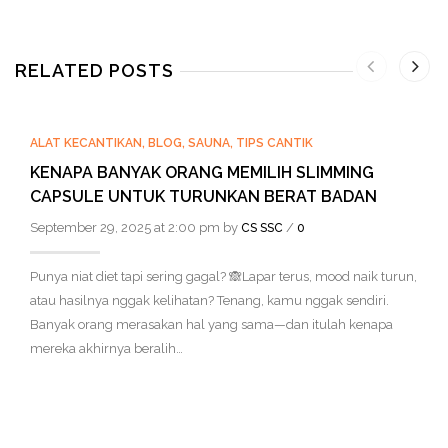
RELATED POSTS
ALAT KECANTIKAN
,
BLOG
,
SAUNA
,
TIPS CANTIK
KENAPA BANYAK ORANG MEMILIH SLIMMING
CAPSULE UNTUK TURUNKAN BERAT BADAN
September 29, 2025 at 2:00 pm by
/
CS SSC
0
Punya niat diet tapi sering gagal? 🙈Lapar terus, mood naik turun,
atau hasilnya nggak kelihatan? Tenang, kamu nggak sendiri.
Banyak orang merasakan hal yang sama—dan itulah kenapa
mereka akhirnya beralih…