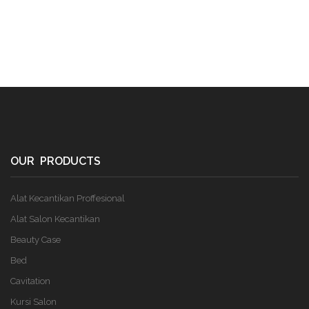
OUR PRODUCTS
Alat Kecantikan Proffesional
Alat Salon Kecantikan
Beauty Case
Bed
Cavitation
Kursi Salon