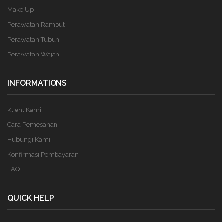
Make Up
Perawatan Rambut
Perawatan Tubuh
Perawatan Wajah
INFORMATIONS
Klient Kami
Cara Pemesanan
Hubungi Kami
Konfirmasi Pembayaran
FAQ
QUICK HELP