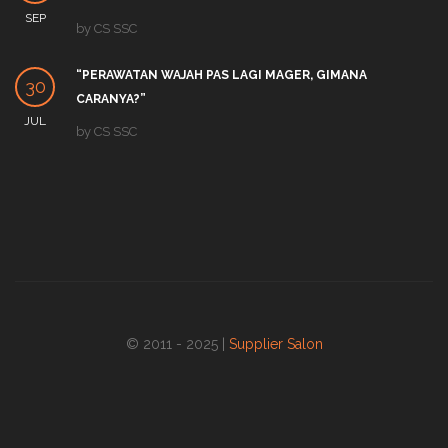
SEP
by
CS SSC
“PERAWATAN WAJAH PAS LAGI MAGER, GIMANA
30
CARANYA?”
JUL
by
CS SSC
© 2011 - 2025 |
Supplier Salon