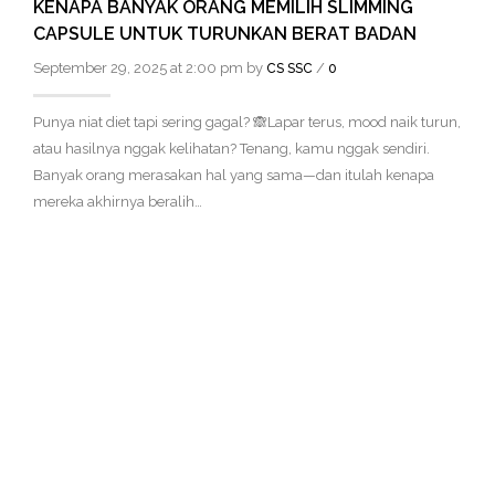
KENAPA BANYAK ORANG MEMILIH SLIMMING
CAPSULE UNTUK TURUNKAN BERAT BADAN
September 29, 2025 at 2:00 pm by
/
CS SSC
0
Punya niat diet tapi sering gagal? 🙈Lapar terus, mood naik turun,
atau hasilnya nggak kelihatan? Tenang, kamu nggak sendiri.
Banyak orang merasakan hal yang sama—dan itulah kenapa
mereka akhirnya beralih…