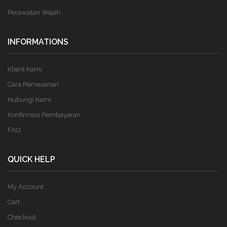
Perawatan Wajah
INFORMATIONS
Klient Kami
Cara Pemesanan
Hubungi Kami
Konfirmasi Pembayaran
FAQ
QUICK HELP
My Account
Cart
Checkout