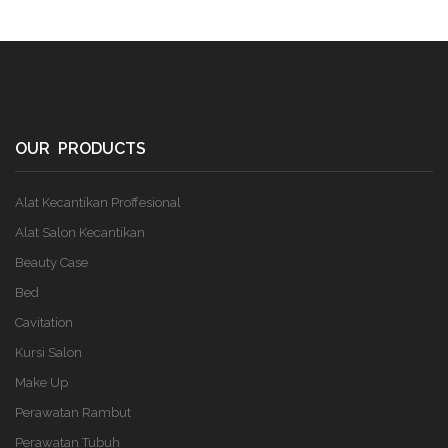
OUR PRODUCTS
Alat Kecantikan Proffesional
Alat Salon Kecantikan
Beauty Case
Bed
Cavitation
Kursi Salon
Make Up
Perawatan Rambut
Perawatan Tubuh