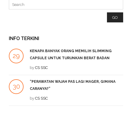
INFO TERKINI
KENAPA BANYAK ORANG MEMILIH SLIMMING
29
2
CAPSULE UNTUK TURUNKAN BERAT BADAN
SEP
by
CS SSC
DE
“PERAWATAN WAJAH PAS LAGI MAGER, GIMANA
1
30
CARANYA?”
DE
JUL
by
CS SSC