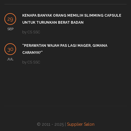
KENAPA BANYAK ORANG MEMILIH SLIMMING CAPSULE
29
UNTUK TURUNKAN BERAT BADAN
SEP
by
CS SSC
“PERAWATAN WAJAH PAS LAGI MAGER, GIMANA
30
CARANYA?”
JUL
by
CS SSC
© 2011 - 2025 |
Supplier Salon