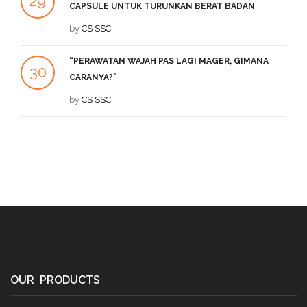
29
2
CAPSULE UNTUK TURUNKAN BERAT BADAN
SEP
by
CS SSC
DE
“PERAWATAN WAJAH PAS LAGI MAGER, GIMANA
1
30
CARANYA?”
DE
JUL
by
CS SSC
OUR PRODUCTS