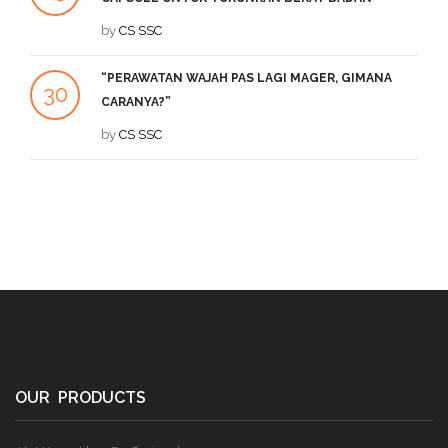
SEP
by
CS SSC
DE
“PERAWATAN WAJAH PAS LAGI MAGER, GIMANA
1
30
CARANYA?”
DE
JUL
by
CS SSC
OUR PRODUCTS