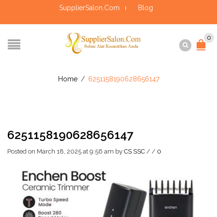
SupplierSalon.Com
Blog
0
Home
/
6251158190628656147
6251158190628656147
Posted on March 18, 2025 at 9:56 am
by
CS SSC
/
/
0