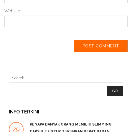
Website
INFO TERKINI
KENAPA BANYAK ORANG MEMILIH SLIMMING
29
2
CAPSULE UNTUK TURUNKAN BERAT BADAN