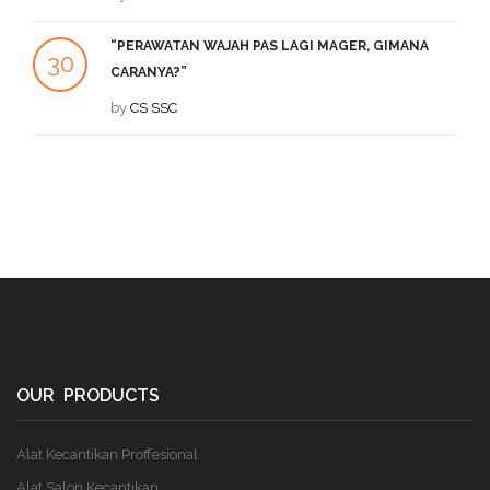
“PERAWATAN WAJAH PAS LAGI MAGER, GIMANA
1
30
CARANYA?”
DE
JUL
by
CS SSC
OUR PRODUCTS
Alat Kecantikan Proffesional
Alat Salon Kecantikan