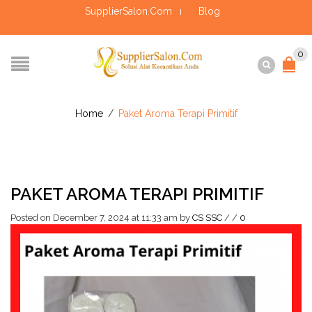
SupplierSalon.Com
Blog
0
Home
/
Paket Aroma Terapi Primitif
PAKET AROMA TERAPI PRIMITIF
Posted on December 7, 2024 at 11:33 am
by
CS SSC
/
/
0