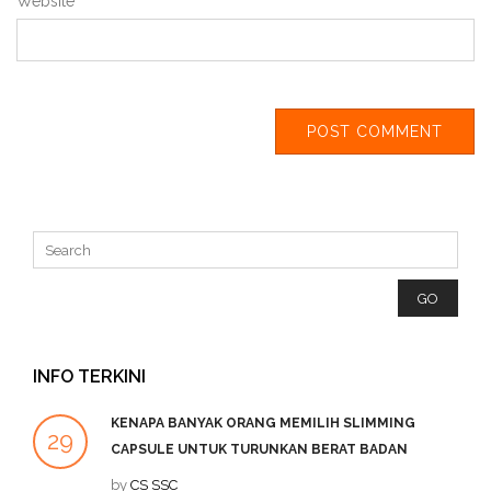
Website
INFO TERKINI
KENAPA BANYAK ORANG MEMILIH SLIMMING
29
2
CAPSULE UNTUK TURUNKAN BERAT BADAN
SEP
by
CS SSC
DE