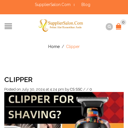
SupplierSalon.Com
Blog
0
Home
/
Clipper
CLIPPER
Posted on July 30, 2024 at 4:24 pm
by
CS SSC
/
/
0