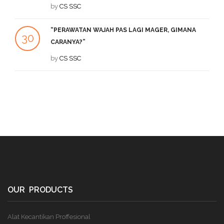
SEP
by
CS SSC
DE
“PERAWATAN WAJAH PAS LAGI MAGER, GIMANA
1
30
CARANYA?”
DE
JUL
by
CS SSC
OUR PRODUCTS
Alat Kecantikan Proffesional