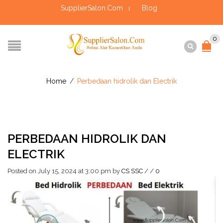
SupplierSalon.Com
Blog
0
Home
/
Perbedaan hidrolik dan Electrik
PERBEDAAN HIDROLIK DAN
ELECTRIK
Posted on July 15, 2024 at 3:00 pm
by
CS SSC
/
/
0