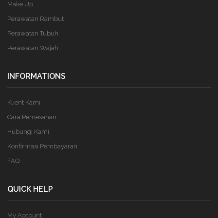
Make Up
Perawatan Rambut
Perawatan Tubuh
Perawatan Wajah
INFORMATIONS
Klient Kami
Cara Pemesanan
Hubungi Kami
Konfirmasi Pembayaran
FAQ
QUICK HELP
My Account