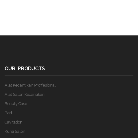
OUR PRODUCTS
Alat Kecantikan Proffesional
Alat Salon Kecantikan
Beauty Case
Bed
Cavitation
Kursi Salon