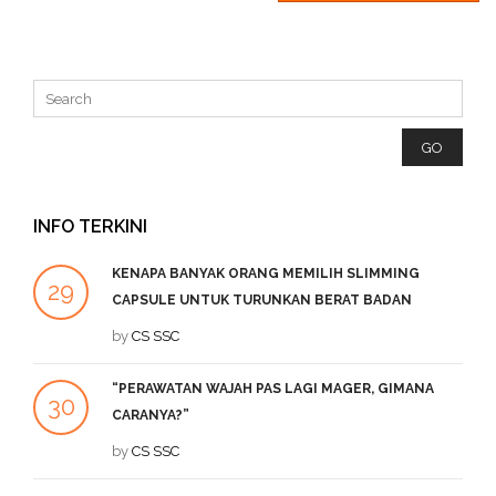
INFO TERKINI
KENAPA BANYAK ORANG MEMILIH SLIMMING
29
2
CAPSULE UNTUK TURUNKAN BERAT BADAN
SEP
by
CS SSC
DE
“PERAWATAN WAJAH PAS LAGI MAGER, GIMANA
1
30
CARANYA?”
DE
JUL
by
CS SSC