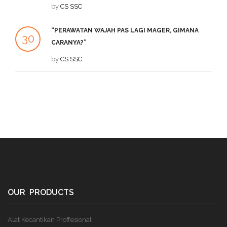
SEP
by
CS SSC
DE
“PERAWATAN WAJAH PAS LAGI MAGER, GIMANA
1
30
CARANYA?”
DE
JUL
by
CS SSC
OUR PRODUCTS
Alat Kecantikan Proffesional