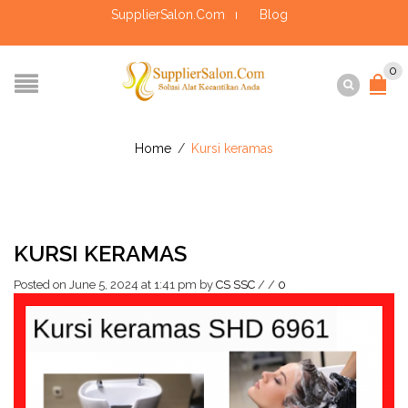
SupplierSalon.Com
Blog
0
Home
/
Kursi keramas
KURSI KERAMAS
Posted on June 5, 2024 at 1:41 pm
by
CS SSC
/
/
0