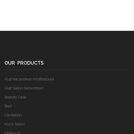
OUR PRODUCTS
Alat Kecantikan Proffesional
Alat Salon Kecantikan
Beauty Case
Bed
Cavitation
Kursi Salon
Make Up