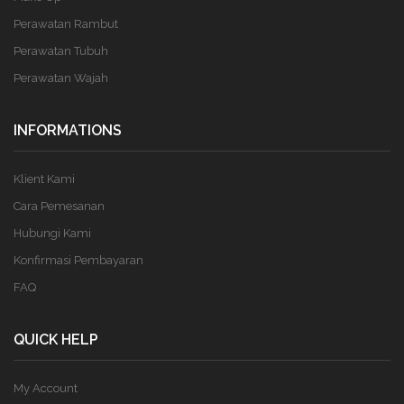
Perawatan Rambut
Perawatan Tubuh
Perawatan Wajah
INFORMATIONS
Klient Kami
Cara Pemesanan
Hubungi Kami
Konfirmasi Pembayaran
FAQ
QUICK HELP
My Account