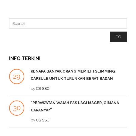
INFO TERKINI
KENAPA BANYAK ORANG MEMILIH SLIMMING
29
2
CAPSULE UNTUK TURUNKAN BERAT BADAN
SEP
by
CS SSC
DE
“PERAWATAN WAJAH PAS LAGI MAGER, GIMANA
1
30
CARANYA?”
DE
JUL
by
CS SSC