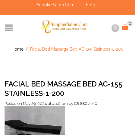
SupplierSalon.Com
Blog
0
Home
/
Facial Bed Massage Bed AC-155 Stainless-1-200
FACIAL BED MASSAGE BED AC-155
STAINLESS-1-200
Posted on May 29, 2024 at 4:40 pm
by
CS SSC
/
/
0