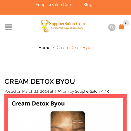
SupplierSalon.Com
Blog
0
Home
/
Cream Detox Byou
CREAM DETOX BYOU
Posted on March 22, 2024 at 4:39 pm
by
SupplierSalon
/
/
0