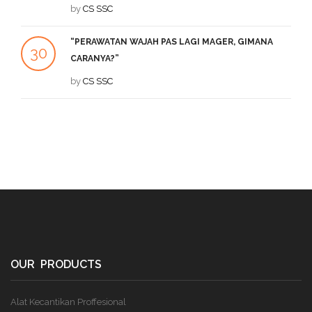
SEP
by
CS SSC
DE
“PERAWATAN WAJAH PAS LAGI MAGER, GIMANA
1
30
CARANYA?”
DE
JUL
by
CS SSC
OUR PRODUCTS
Alat Kecantikan Proffesional