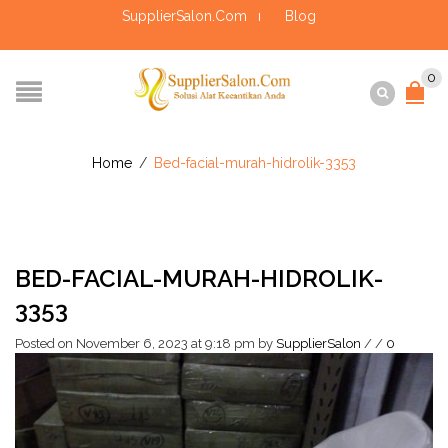
SupplierSalon.Com
Blog
0
Home
/
Bed-facial-murah-hidrolik-3353
BED-FACIAL-MURAH-HIDROLIK-
3353
Posted on November 6, 2023 at 9:18 pm
by
SupplierSalon
/
/
0