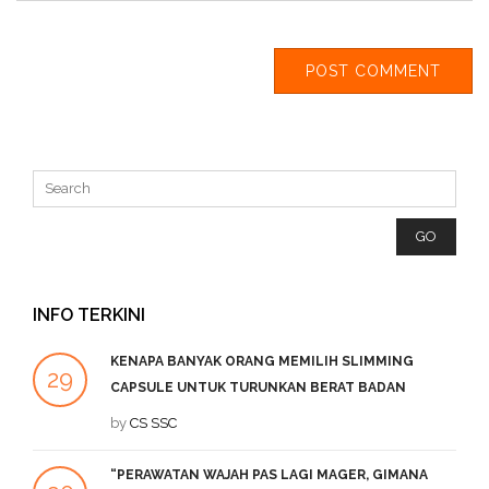
INFO TERKINI
KENAPA BANYAK ORANG MEMILIH SLIMMING
29
2
CAPSULE UNTUK TURUNKAN BERAT BADAN
SEP
by
CS SSC
DE
“PERAWATAN WAJAH PAS LAGI MAGER, GIMANA
1