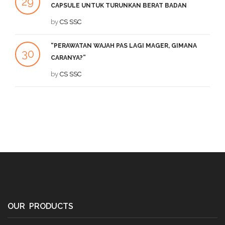
29
2
CAPSULE UNTUK TURUNKAN BERAT BADAN
SEP
by
CS SSC
DE
“PERAWATAN WAJAH PAS LAGI MAGER, GIMANA
1
30
CARANYA?”
DE
JUL
by
CS SSC
OUR PRODUCTS