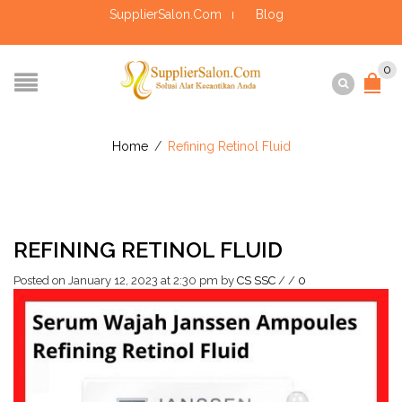
SupplierSalon.Com
Blog
0
Home
/
Refining Retinol Fluid
REFINING RETINOL FLUID
Posted on January 12, 2023 at 2:30 pm
by
CS SSC
/
/
0