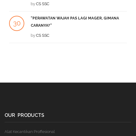
SEP
by
CS SSC
DE
“PERAWATAN WAJAH PAS LAGI MAGER, GIMANA
1
30
CARANYA?”
DE
JUL
by
CS SSC
OUR PRODUCTS
Alat Kecantikan Proffesional