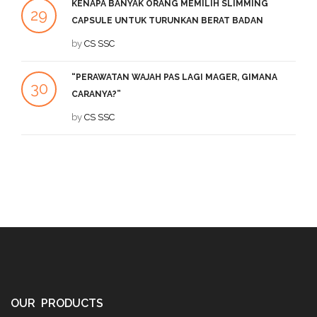
KENAPA BANYAK ORANG MEMILIH SLIMMING
29
2
CAPSULE UNTUK TURUNKAN BERAT BADAN
SEP
by
CS SSC
DE
“PERAWATAN WAJAH PAS LAGI MAGER, GIMANA
1
30
CARANYA?”
DE
JUL
by
CS SSC
OUR PRODUCTS