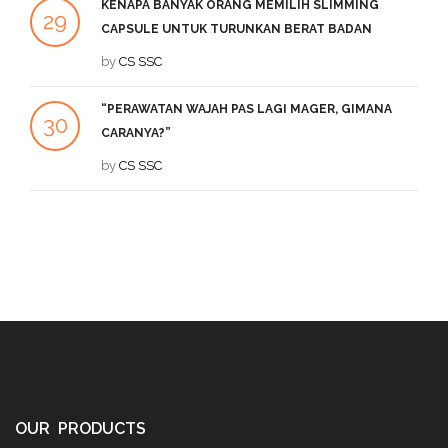
KENAPA BANYAK ORANG MEMILIH SLIMMING
29
2
CAPSULE UNTUK TURUNKAN BERAT BADAN
SEP
by
CS SSC
DE
“PERAWATAN WAJAH PAS LAGI MAGER, GIMANA
1
30
CARANYA?”
DE
JUL
by
CS SSC
OUR PRODUCTS