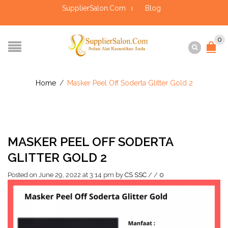
SupplierSalon.Com
Blog
0
Home
/
Masker Peel Off Soderta Glitter Gold 2
MASKER PEEL OFF SODERTA
GLITTER GOLD 2
Posted on June 29, 2022 at 3:14 pm
by
CS SSC
/
/
0