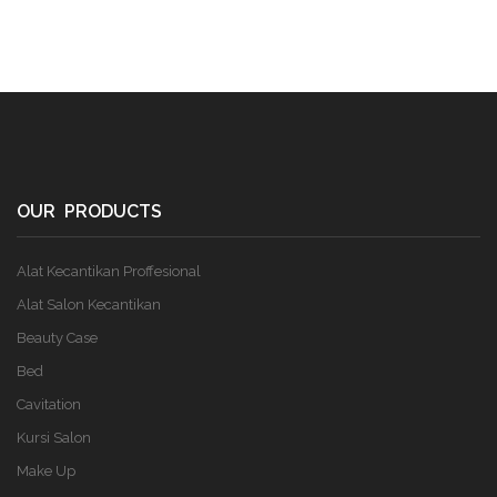
OUR PRODUCTS
Alat Kecantikan Proffesional
Alat Salon Kecantikan
Beauty Case
Bed
Cavitation
Kursi Salon
Make Up