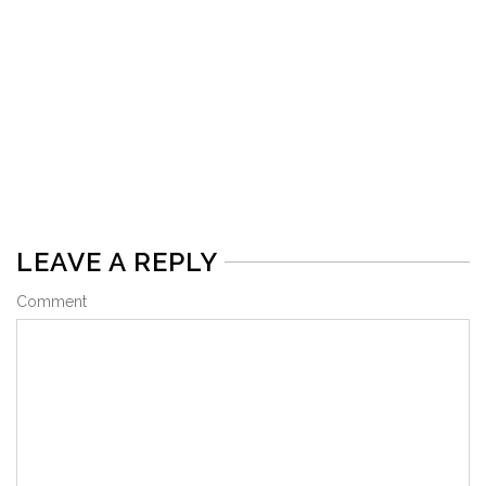
LEAVE A REPLY
Comment