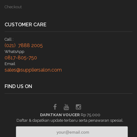
Checkout
CUSTOMER CARE
Call :
(021) 7888 2005
WhatsApp
0817-805-750
Email
sales@suppliersalon.com
FIND US ON
DAPATKAN VOUCER
Rp 75.000
Daftar & dapatkan update terbaru serta penawaran spesial.