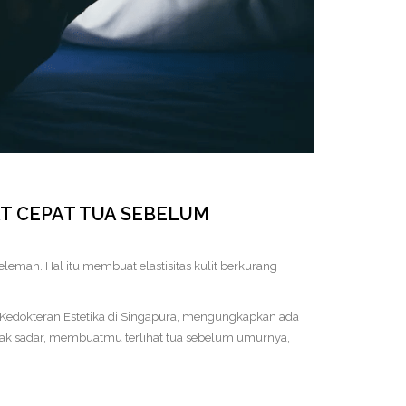
AT CEPAT TUA SEBELUM
melemah.
Hal itu membuat elastisitas kulit berkurang
i Kedokteran Estetika di Singapura, mengungkapkan ada
dak sadar, membuatmu terlihat tua sebelum umurnya,