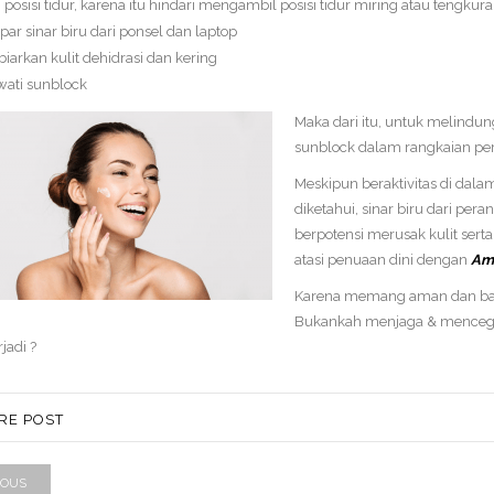
 posisi tidur, karena itu hindari mengambil posisi tidur miring atau tengkur
par sinar biru dari ponsel dan laptop
arkan kulit dehidrasi dan kering
ati sunblock
Maka dari itu, untuk melindun
sunblock dalam rangkaian per
Meskipun beraktivitas di dala
diketahui, sinar biru dari per
berpotensi merusak kulit ser
atasi penuaan dini dengan
Amp
Karena memang aman dan bagus
Bukankah menjaga & mencegah
jadi ?
RE POST
IOUS