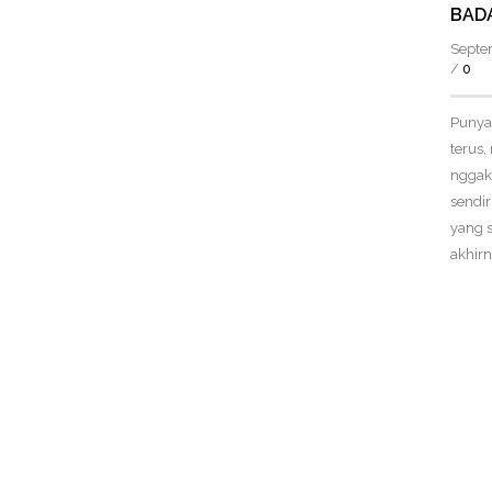
BAD
Septe
/
0
Punya 
terus,
nggak
sendir
yang 
akhirn