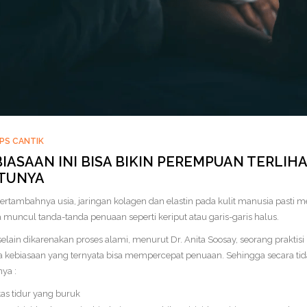
IPS CANTIK
BIASAAN INI BISA BIKIN PEREMPUAN TERLIH
TUNYA
bertambahnya usia, jaringan kolagen dan elastin pada kulit manusia pasti 
 muncul tanda-tanda penuaan seperti keriput atau garis-garis halus.
lain dikarenakan proses alami, menurut Dr. Anita Soosay, seorang praktis
 kebiasaan yang ternyata bisa mempercepat penuaan. Sehingga secara ti
ya :
tas tidur yang buruk