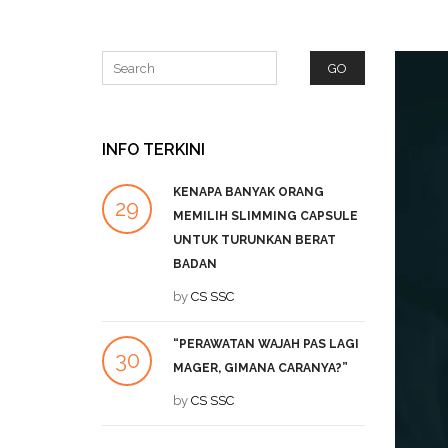
INFO TERKINI
KENAPA BANYAK ORANG
P
29
27
MEMILIH SLIMMING CAPSULE
L
UNTUK TURUNKAN BERAT
SEP
DEC
b
BADAN
by
CS SSC
A
19
T
“PERAWATAN WAJAH PAS LAGI
DEC
b
30
MAGER, GIMANA CARANYA?”
JUL
by
CS SSC