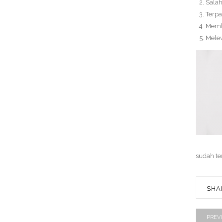
Salah
Terpa
Membi
Melew
sudah ter
SHA
PREV