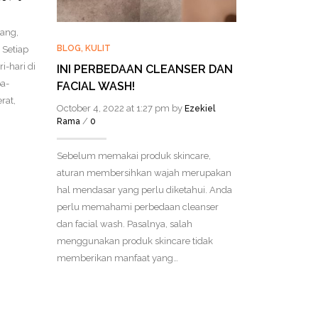
ang,
BLOG
,
KULIT
BLOG
Setiap
i-hari di
INI PERBEDAAN CLEANSER DAN
PERAWATA
a-
FACIAL WASH!
CAHAYA U
rat,
APAKAH B
October 4, 2022 at 1:27 pm by
Ezekiel
/
Rama
0
October 4, 20
/
Rama
0
Sebelum memakai produk skincare,
aturan membersihkan wajah merupakan
Jerawat sebe
hal mendasar yang perlu diketahui. Anda
diobati. Sala
perlu memahami perbedaan cleanser
jerawat yang 
dan facial wash. Pasalnya, salah
orang-orang a
menggunakan produk skincare tidak
pulsed light).
memberikan manfaat yang…
bagaimana pr