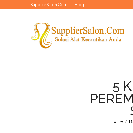
SupplierSalon.Com
Blog
5 K
PEREM
Home
/
B