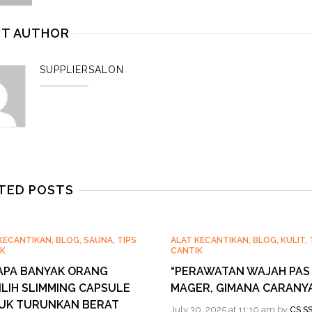
T AUTHOR
SUPPLIERSALON
TED POSTS
KECANTIKAN
,
BLOG
,
SAUNA
,
TIPS
ALAT KECANTIKAN
,
BLOG
,
KULIT
,
K
CANTIK
APA BANYAK ORANG
“PERAWATAN WAJAH PAS 
LIH SLIMMING CAPSULE
MAGER, GIMANA CARANYA
UK TURUNKAN BERAT
July 30, 2025 at 11:10 am by
CS S