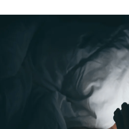
ROTECTED: SUPPLIERSALON
INI PERBEDAAN CLEANSER
04
INK
DAN FACIAL WASH!
y
SupplierSalon
OCT
by
Ezekiel Rama
PA ITU FOOT SPA
REATMENT ?
y
CS SSC