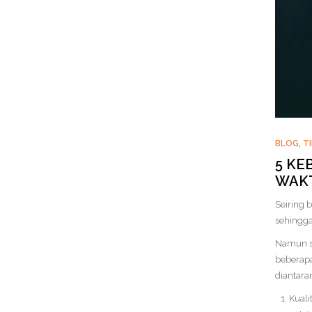
BLOG
,
T
5 KE
WAK
Seiring 
sehingga
Namun se
beberapa
diantaran
Kuali