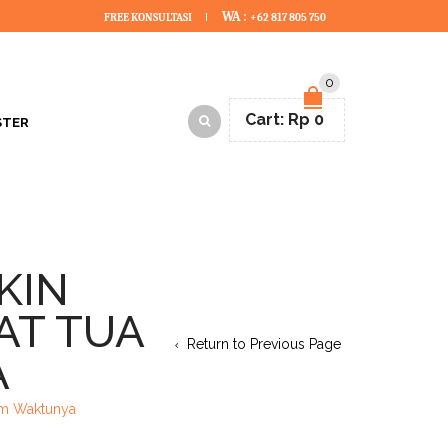
WA :
FREE KONSULTASI
+62 817 805 750
0
Cart:
Rp
0
STER
IKIN
AT TUA
Return to Previous Page
A
lum Waktunya