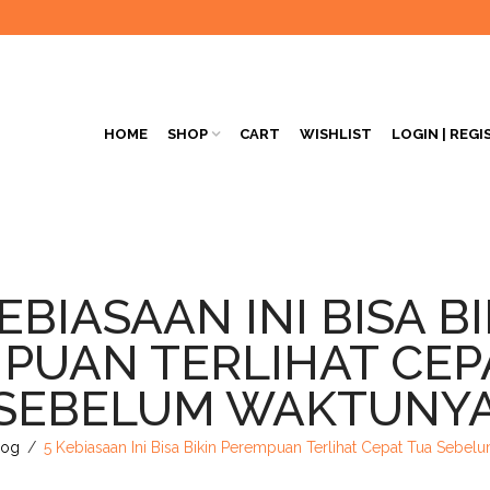
HOME
SHOP
CART
WISHLIST
LOGIN | REGI
EBIASAAN INI BISA B
PUAN TERLIHAT CEP
SEBELUM WAKTUNY
log
/
5 Kebiasaan Ini Bisa Bikin Perempuan Terlihat Cepat Tua Sebe