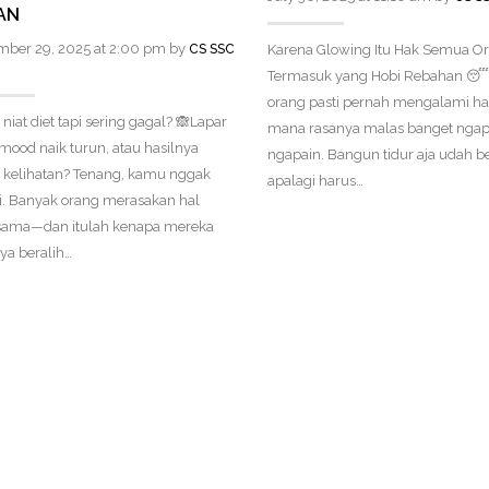
AN
mber 29, 2025 at 2:00 pm by
CS SSC
Karena Glowing Itu Hak Semua Or
Termasuk yang Hobi Rebahan 😴 
orang pasti pernah mengalami har
niat diet tapi sering gagal? 🙈Lapar
mana rasanya malas banget ngap
 mood naik turun, atau hasilnya
ngapain. Bangun tidur aja udah be
 kelihatan? Tenang, kamu nggak
apalagi harus…
i. Banyak orang merasakan hal
sama—dan itulah kenapa mereka
ya beralih…