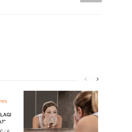
TIPS
LAGI
?”
/
SC
0